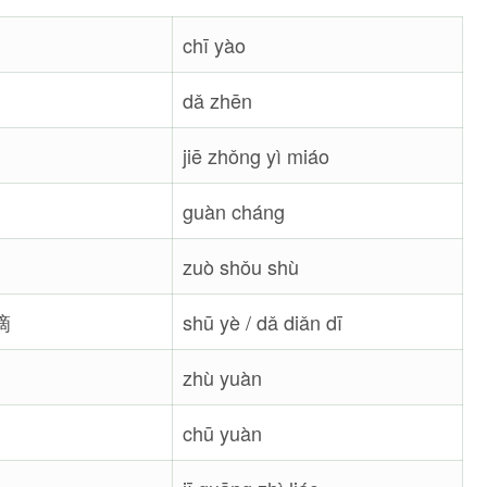
chī yào
dǎ zhēn
jiē zhǒng yì miáo
guàn cháng
zuò shǒu shù
滴
shū yè / dǎ diǎn dī
zhù yuàn
chū yuàn