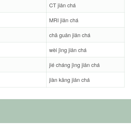
CT jiǎn chá
MRI jiǎn chá
chā guǎn jiǎn chá
wèi jìng jiǎn chá
jié cháng jìng jiǎn chá
jiàn kāng jiǎn chá