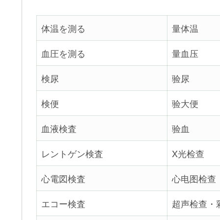
体温を測る
量体温
血圧を測る
量血压
検尿
验尿
検便
验大便
血液検査
验血
レントゲン検査
X光检查
心電図検査
心电图检查
エコー検査
超声检查・