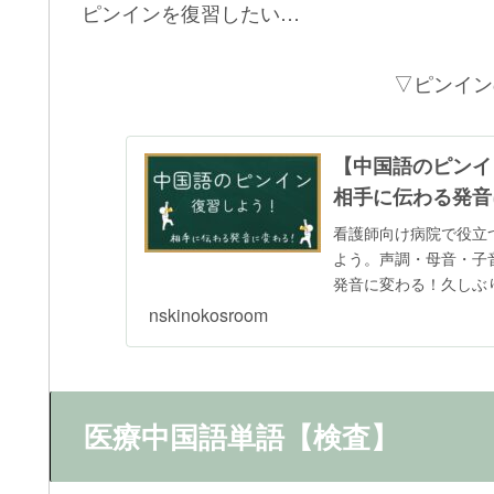
ピンインを復習したい…
▽ピンイン
【中国語のピンイ
相手に伝わる発音
看護師向け病院で役立
よう。声調・母音・子
発音に変わる！久しぶ
へ、四声とピンインの
nskinokosroom
医療中国語単語【検査】