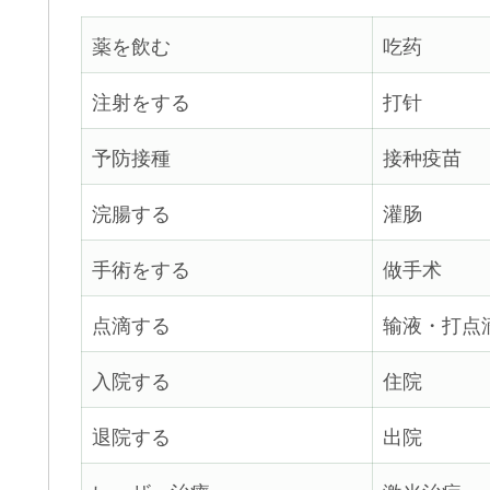
薬を飲む
吃药
注射をする
打针
予防接種
接种疫苗
浣腸する
灌肠
手術をする
做手术
点滴する
输液・打点
入院する
住院
退院する
出院