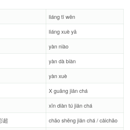
liáng tǐ wēn
liáng xuè yā
yàn niào
yàn dà biàn
yàn xuè
X guāng jiǎn chá
xīn diàn tú jiǎn chá
彩超
chāo shēng jiǎn chá / cǎichāo